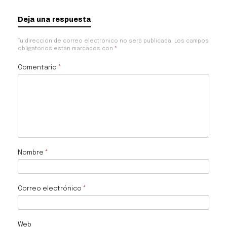
Deja una respuesta
Tu dirección de correo electrónico no será publicada.
Los campos
obligatorios están marcados con
*
Comentario
*
Nombre
*
Correo electrónico
*
Web